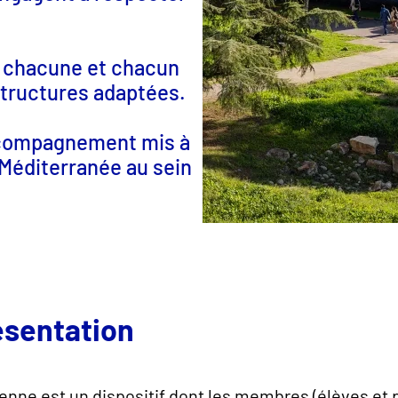
de chacune et chacun
 structures adaptées.
accompagnement mis à
 Méditerranée au sein
ésentation
enne est un dispositif dont les membres (élèves et 