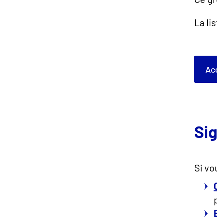
La li
A
Sig
Si vo