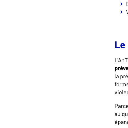
Le 
L'An
prév
la pr
forme
viole
Parce
au qu
épano