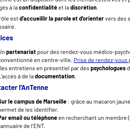
és à la
confidentialité
et la
discrétion
.
rôle est
d'accueillir la parole et d'orienter
vers des 
saire.
ices
Un
partenariat
pour des rendez-vous médico-psychol
conventionné en centre-ville.
Prise de rendez-vous 
Des entretiens en présentiel par des
psychologues
d
L’accès à de la
documentation
.
acter l'AnTenne
Sur le campus de Marseille
: grâce au macaron jaun
permet de les identifier.
Par email ou téléphone
en recherchant un membre (li
l'annuaire de l'ENT.