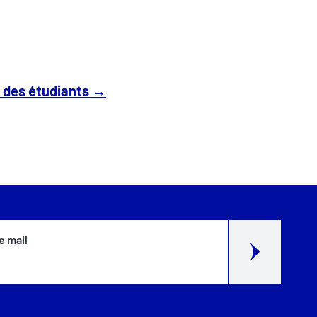
e des étudiants →
e mail