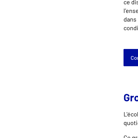
ce di
l’en
dans 
condi
C
Gr
L'éco
quoti
Ce gr