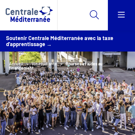
Soutenir Centrale Méditerranée avec la taxe
d'apprentissage →
Accueil
Vie étudiante
Bourses et aides au
financement