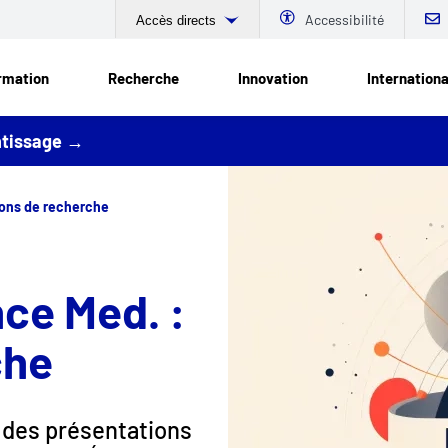
Accessibilité
Accès directs
rmation
Recherche
Innovation
Internationa
entissage →
lons de recherche
ce Med. :
che
 des présentations