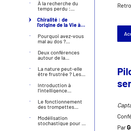
À la recherche du
Retro
temps perdu :
ordres, distances,
classes &
Chiralité : de
algorithmes
l’origine de la Vie à
la vie quotidienne.
A
Comment fabriquer
Pourquoi avez-vous
“durablement” les
mal au dos ?
molécules et
Biomécanique des
matériaux chiraux
discopathies
Deux conférences
(optiquement purs)
autour de la
?
physique quantique
Pil
La nature peut-elle
être frustrée ? Les
cas du verre, du
se
magnétisme et de
Introduction à
l'optique
l’intelligence
artificielle
Le fonctionnement
Capta
des trompettes
sous l’œil du
Confé
physicien : un
Modélisation
partenariat Yamaha-
stochastique pour la
Par
G
LMA sous la forme
fiabilité et