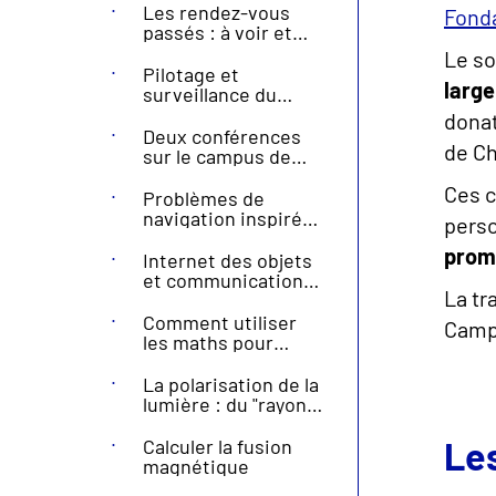
Les rendez-vous
Fonda
passés : à voir et
revoir !
Le so
Pilotage et
large
surveillance du
processus de
donat
production des
Deux conférences
de Ch
semi-conducteurs
sur le campus de
Nice
Ces c
Problèmes de
navigation inspirés
perso
par le plancton
promo
Internet des objets
et communications
La tr
optiques : lumière
sur les
Comment utiliser
Campu
environnements
les maths pour
intelligents de
réduire les coûts de
demain
calcul ?
La polarisation de la
lumière : du "rayon
extraordinaire" aux
applications
Les
Calculer la fusion
modernes
magnétique