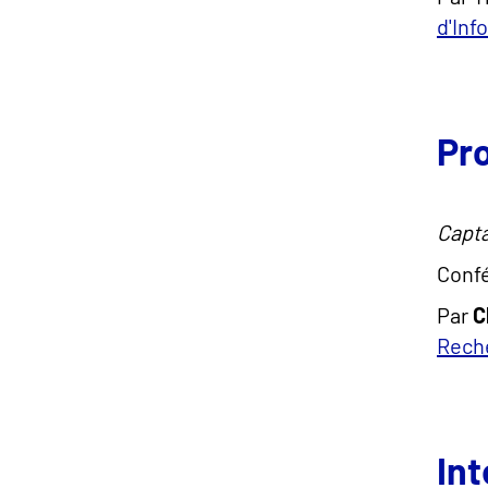
d'Inf
Pro
Capta
Confé
Par
C
Reche
Int