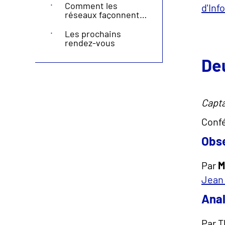
d'une chaire
maintenance
Comment les
d'Inf
académique
réseaux façonnent
le partage des
risques et les prises
Les prochains
de risque ?
rendez-vous
De
Capta
Confé
Obse
Par
M
Jean
Anal
Par T