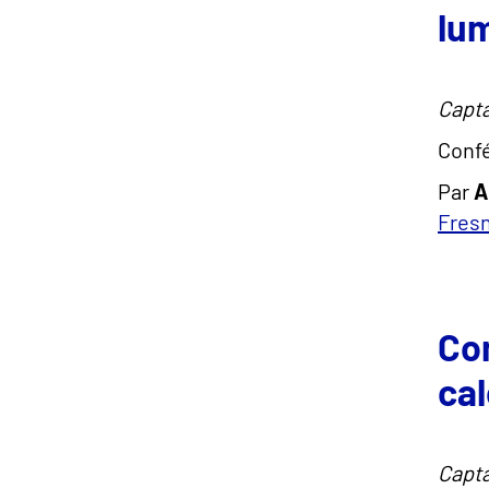
lum
Capta
Confé
Par
A
Fres
Com
cal
Capta