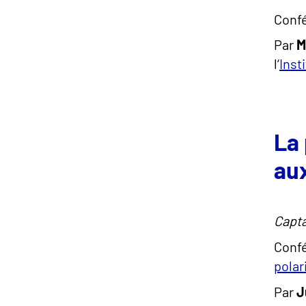
Confé
Par
M
l‘
Inst
La 
au
Capta
Confé
polar
Par
J