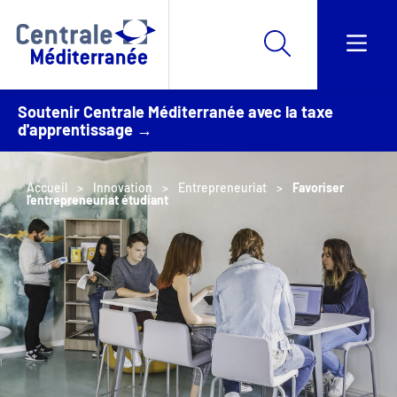
Soutenir Centrale Méditerranée avec la taxe
d'apprentissage →
Accueil
Innovation
Entrepreneuriat
Favoriser
l'entrepreneuriat étudiant