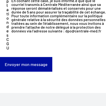
p
En cochant cette case, je suis informé.e que que le
courriel transmis à Centrale Méditerranée ainsi que sa
t
réponse seront dématérialisés et conservés pour une
a
durée de 5 ans pour assurer la traçabilité de cet échange.
ti
Pour toute information complémentaire sur la politique
o
générale relative à la sécurité des données personnelles
n
traitées au sein de l’établissement, nous vous invitons à
d
prendre l’attache de notre délégué à la protection des
e
données via l’adresse suivante :
dpo@centrale-med.fr
s
C
G
U