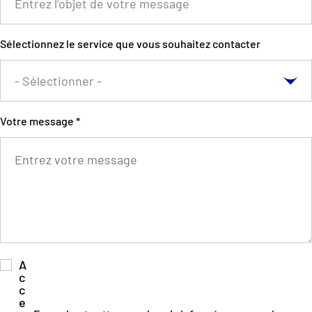
Sélectionnez le service que vous souhaitez contacter
Votre message *
A
c
c
e