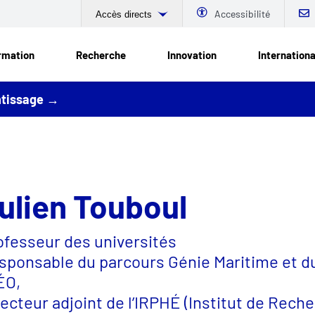
Accessibilité
Accès directs
rmation
Recherche
Innovation
Internationa
entissage →
ulien Touboul
ofesseur des universités
sponsable du parcours Génie Maritime et d
ÉO,
recteur adjoint de l’IRPHÉ (Institut de Reche