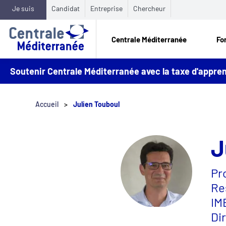
Je suis
Candidat
Entreprise
Chercheur
Centrale Méditerranée
Fo
Soutenir Centrale Méditerranée avec la taxe d'appr
Accueil
Julien Touboul
J
Pr
Re
IM
Di