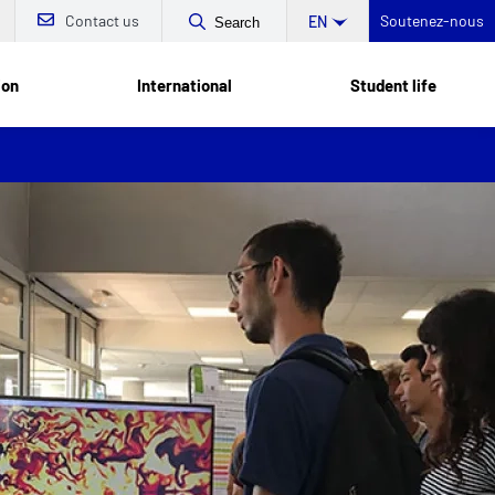
Contact us
Soutenez-nous
EN
Search
ion
International
Student life