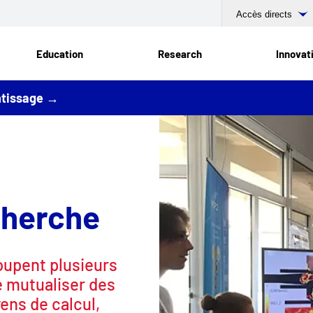
Accès directs
Education
Research
Innovat
entissage →
cherche
oupent plusieurs
e mutualiser des
ens de calcul,