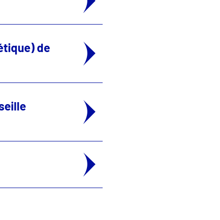
étique) de
eille