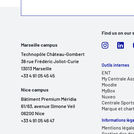
Find us on our 
Marseille campus
Technopôle Château-Gombert
38 rue Frédéric Joliot-Curie
Outils internes
13013 Marseille
ENT
+33 4 91 05 45 45
My Centrale As
Moodle
Nice campus
MyBox
Nuxeo
Bâtiment Premium Méridia
Centrale Sport
61/63, avenue Simone Veil
Marque et char
06200 Nice
+33 4 91 05 46 47
Informations léga
Mentions légal
Gestion des do