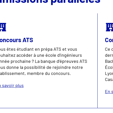
oncours ATS
Co
us êtes étudiant en prépa ATS et vous
Ce 
uhaitez accéder à une école d'ingénieurs
der
année prochaine ? La banque d’épreuves ATS
Bach
us donne la possibilité de rejoindre notre
Éco
tablissement, membre du concours.
Lyon
Cas
 savoir plus
En s