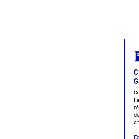
C
G
Ce
Fé
r
de
ch
En