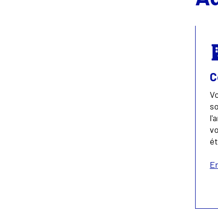
C
Vo
so
l'
vo
é
En