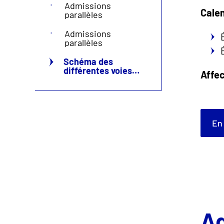
Admissions
Calen
parallèles
Admissions
parallèles
Schéma des
différentes voies
Affe
d'accès au cycle
ingénieur
E
Ad