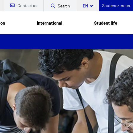
Contact us
Soutenez-nous
EN
Search
ion
International
Student life