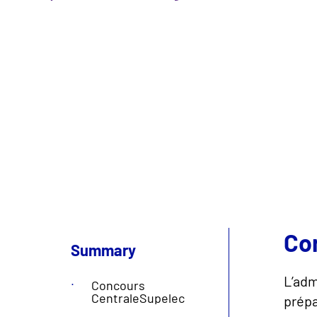
Co
Summary
L’adm
Concours
CentraleSupelec
prépa