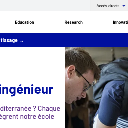
Accès directs
Education
Research
Innovat
entissage →
ingénieur
éditerranée ? Chaque
tègrent notre école