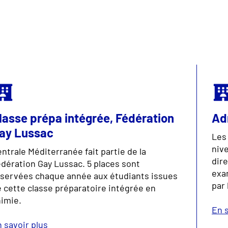
lasse prépa intégrée, Fédération
Adm
ay Lussac
Les 
niv
ntrale Méditerranée fait partie de la
dir
dération Gay Lussac. 5 places sont
exam
éservées chaque année aux étudiants issues
par 
 cette classe préparatoire intégrée en
imie.
En s
 savoir plus