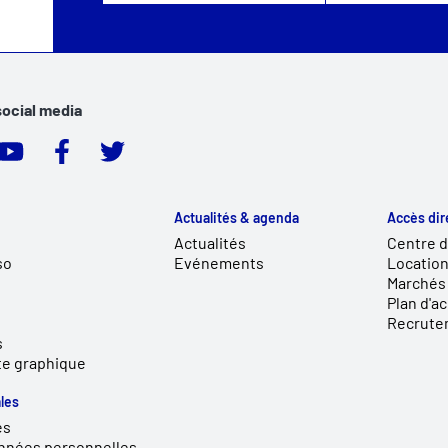
social media
Actualités & agenda
Accès dir
Actualités
Centre 
so
Evénements
Location
Marchés 
Plan d'a
Recrute
s
te graphique
les
es
nnées personnelles